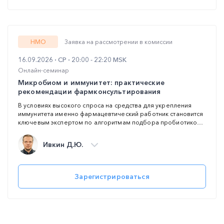
НМО
Заявка на рассмотрении в комиссии
16.09.2026
СР
20:00 - 22:20 MSK
Онлайн-семинар
Микробиом и иммунитет: практические
рекомендации фармконсультирования
В условиях высокого спроса на средства для укрепления
иммунитета именно фармацевтический работник становится
ключевым экспертом по алгоритмам подбора пробиотиков в
аптеке. Данный семинар позволит специалистам
актуализировать знания в области иммунологии и
Ивкин Д.Ю.
гастроэнтерологии для повышения качества
фармацевтического консультирования при запросах на
укрепление иммунитета.
Зарегистрироваться