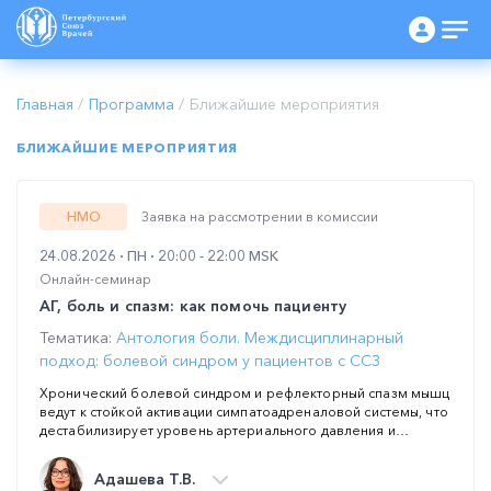
Главная
/
Программа
/
Ближайшие мероприятия
БЛИЖАЙШИЕ МЕРОПРИЯТИЯ
НМО
Заявка на рассмотрении в комиссии
24.08.2026
ПН
20:00 - 22:00 MSK
Онлайн-семинар
АГ, боль и спазм: как помочь пациенту
Тематика:
Антология боли. Междисциплинарный
подход: болевой синдром у пациентов с ССЗ
Хронический болевой синдром и рефлекторный спазм мышц
ведут к стойкой активации симпатоадреналовой системы, что
дестабилизирует уровень артериального давления и
значимо снижает приверженность пациентов к
антигипертензивной терапии. В ходе междисциплинарного
Адашева Т.В.
семинара ведущие эксперты разберут патогенетические