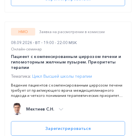
диагностике и лечению ХСН, а также стратегии агрессивной
гиполипидемической терапии при атеросклерозе. Особое
внимание будет уделено оценке кардиоваскулярных рисков
у коморбидных пациентов и профилактике острых сосудистых
катастроф.
НМО
Заявка на рассмотрении в комиссии
08.09.2026
ВТ
19:00 - 22:00 MSK
Онлайн-семинар
Пациент с компенсированным циррозом печени и
гипомоторным желчным пузырем. Приоритеты
терапии
Тематика:
Цикл Высшей школы терапии
Ведение пациентов с компенсированным циррозом печени
требует от практикующего врача междисциплинарного
подхода и четкого понимания терапевтических приоритетов.
На данной стадии заболевания критически важно
своевременно распознавать и корректировать синдромы,
Мехтиев С.Н.
напрямую влияющие на прогноз и качество жизни пациента:
печеночную энцефалопатию (ПЭЦ) и билиарную дисфункцию.
Гипомоторные нарушения желчного пузыря часто выступают
ранним маркером декомпенсации процесса и требуют
Зарегистрироваться
безопасных схем коррекции.