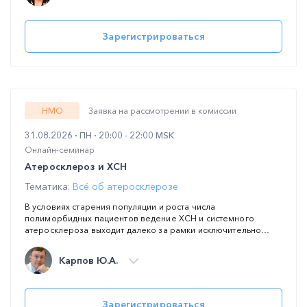
взаимосвязи в триаде «давление – боль – спазм» и
представят современные алгоритмы безопасного ведения
таких пациентов.
Зарегистрироваться
НМО
Заявка на рассмотрении в комиссии
31.08.2026
ПН
20:00 - 22:00 MSK
Онлайн-семинар
Атеросклероз и ХСН
Тематика:
Всё об атеросклерозе
В условиях старения популяции и роста числа
полиморбидных пациентов ведение ХСН и системного
атеросклероза выходит далеко за рамки исключительно
кардиологической практики. С декомпенсацией
кровообращения, ишемическими исходами и
Карпов Ю.А.
специфической фармакотерапией ежедневно сталкиваются
врачи первичного звена, специалисты экстренной медицины
и хирургического профиля. В рамках семинара будут
разобраны актуальные клинические рекомендации по
Зарегистрироваться