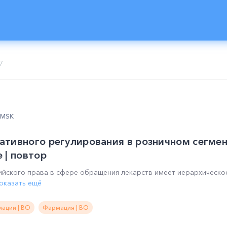
7
0 MSK
тивного регулирования в розничном сегмен
 | повтор
ийского права в сфере обращения лекарств имеет иерархическо
оказать ещё
ации | ВО
Фармация | ВО