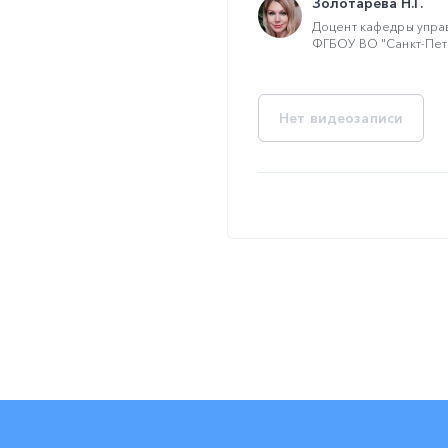
Золотарева Н.Г.
Доцент кафедры упра
ФГБОУ ВО "Санкт-Пете
Нет видеозаписи