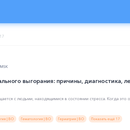
17
0 MSK
ьного выгорания: причины, диагностика, ле
ается с людьми, находящимися в состоянии стресса. Когда это
гия | ВО
Гематология | ВО
Гериатрия | ВО
Показать ещё 17