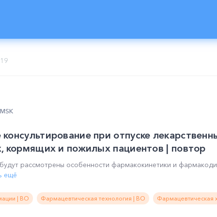
019
0 MSK
консультирование при отпуске лекарственн
, кормящих и пожилых пациентов | повтор
 будут рассмотрены особенности фармакокинетики и фармакоди
ь ещё
ации | ВО
Фармацевтическая технология | ВО
Фармацевтическая х