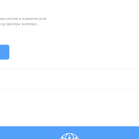
акологии и клинической
ор Центра экспери...