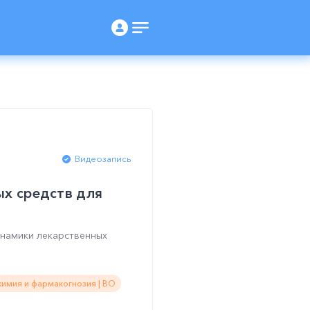
Видеозапись
ых средств для
намики лекарственных
имия и фармакогнозия | ВО