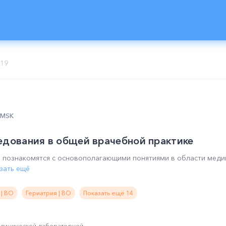
019
0 MSK
едования в общей врачебной практике
 познакомятся с основополагающими понятиями в области медиц
зать ещё
 | ВО
Гериатрия | ВО
Показать ещё 14
клинической лабораторной