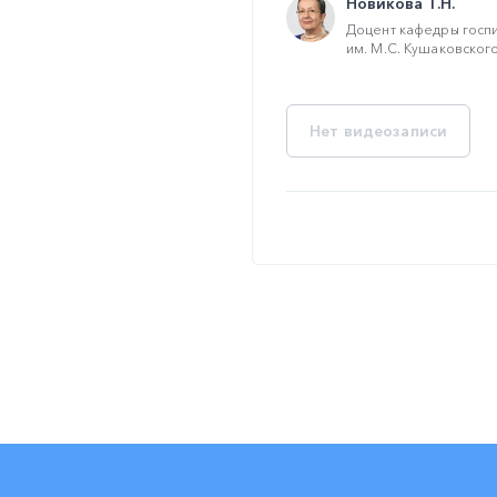
Новикова Т.Н.
Доцент кафедры госпи
им. М.С. Кушаковского,
Нет видеозаписи