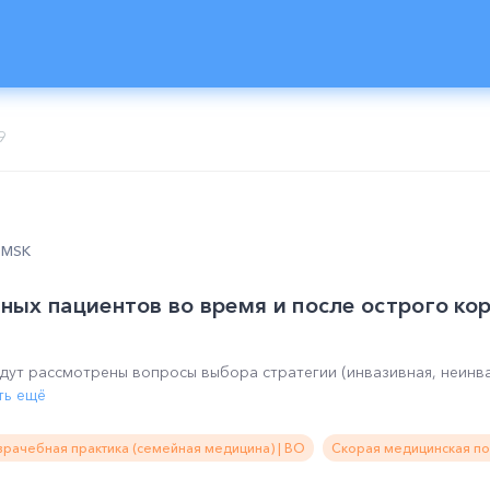
9
0 MSK
ых пациентов во время и после острого ко
дут рассмотрены вопросы выбора стратегии (инвазивная, неинва
ть ещё
рачебная практика (семейная медицина) | ВО
Скорая медицинская по