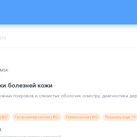
019
0 MSK
ки болезней кожи
ожных покровов и слизистых оболочек осмотру, диагностика де
| ВО
Гастроэнтерология | ВО
Гематология | ВО
Показать ещё 19
.
ерматовенерологии с клиникой