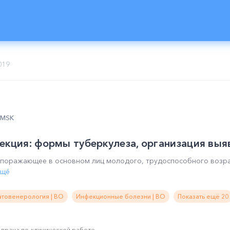
019
0 MSK
екция: формы туберкулеза, организация выя
, поражающее в основном лиц молодого, трудоспособного возр
ещё
товенерология | ВО
Инфекционные болезни | ВО
Показать ещё 20
 врача по клинической работе