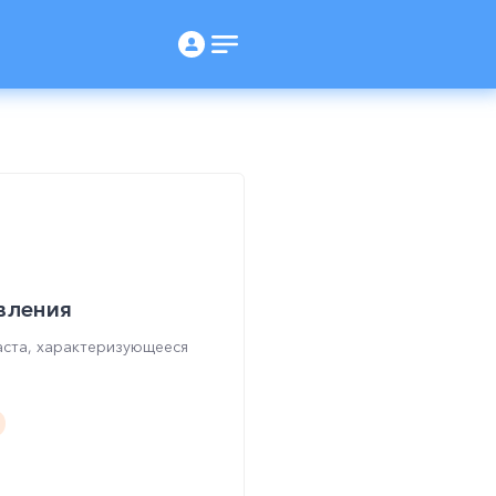
вления
аста, характеризующееся