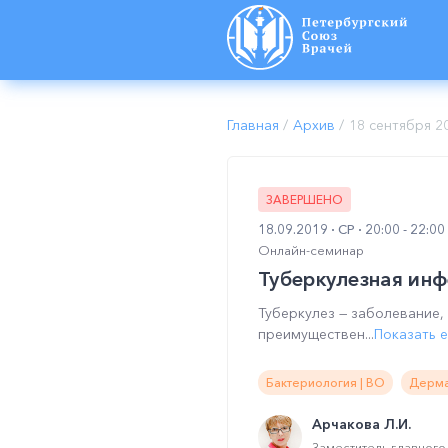
Главная
/
Архив
/
18 сентября 2
ЗАВЕРШЕНО
18.09.2019
СР
20:00 - 22:0
Онлайн-семинар
Туберкулезная инф
Туберкулез — заболевание
преимуществен...
Показать 
Бактериология | ВО
Дерма
Арчакова Л.И.
Заместитель главного