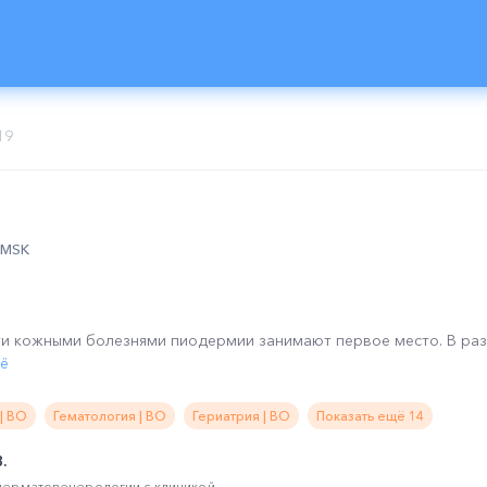
19
0 MSK
ти кожными болезнями пиодермии занимают первое место. В раз
щё
| ВО
Гематология | ВО
Гериатрия | ВО
Показать ещё 14
.
ерматовенерологии с клиникой