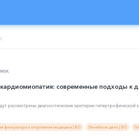
9
0 MSK
 кардиомиопатия: современные подходы к д
удут рассмотрены диагностические критерии гипертрофической
я физкультура и спортивная медицина | ВО
Лечебное дело | ВО
По