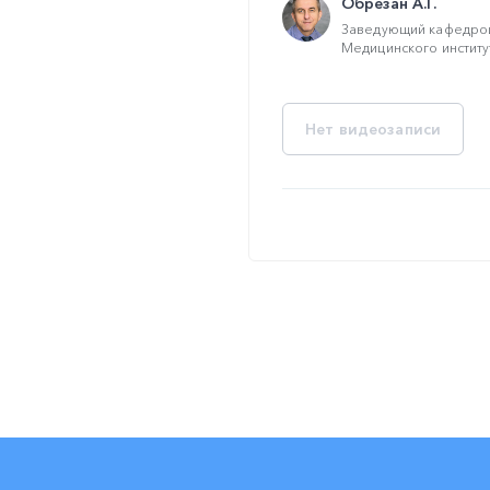
Обрезан А.Г.
Заведующий кафедрой
Медицинского институт
Нет видеозаписи