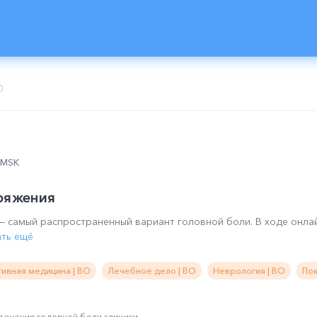
0
0 MSK
ряжения
— самый распространенный вариант головной боли. В ходе онла
ать ещё
тивная медицина | ВО
Лечебное дело | ВО
Неврология | ВО
Пок
лечения головной боли клиники