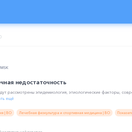
0
0 MSK
ечная недостаточность
удут рассмотрены эпидемиология, этиологические факторы, сов
ать ещё
я | ВО
Лечебная физкультура и спортивная медицина | ВО
Показат
 госпитальной терапии