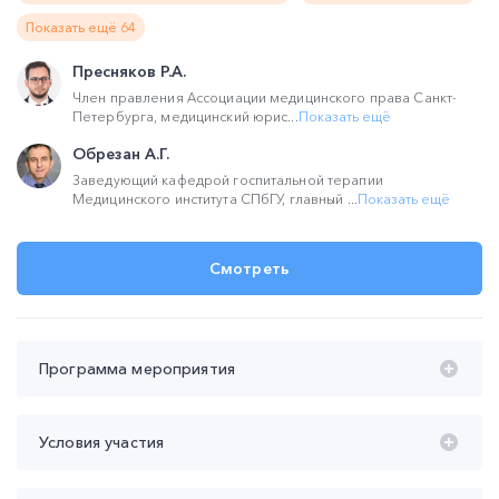
Показать ещё 64
Пресняков Р.А.
Член правления Ассоциации медицинского права Санкт-
Петербурга, медицинский юрис...
Показать ещё
Обрезан А.Г.
Заведующий кафедрой госпитальной терапии
Медицинского института СПбГУ, главный ...
Показать ещё
Смотреть
Программа мероприятия
Время проведения с 20:00 до 22:00 (мск):
Условия участия
20:00 – 21:00 Лекция НМО «Тенденции развития
цифровизации и телемедицины в медицинских