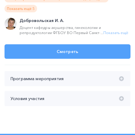
Показать ещё 5
Добровольская И. А.
Доцент кафедры акушерства, гинекологии и
репродуктологии ФГБОУ ВО Первый Санкт-...
Показать ещё
Смотреть
Программа мероприятия
Время проведения с 20:00 до 22:00 (мск):
Условия участия
20:00 – 21:30
Правовые аспекты дефектов
Лекция "
медицинской помощи"
Участие
бесплатное
Добровольская Ирина Алексеевна
Продолжительность участия
не менее 90 мин
Контроль присутствия
не менее 2-х
21:30 – 22:00 Ответы на вопросы
Контроль знаний
не проводится