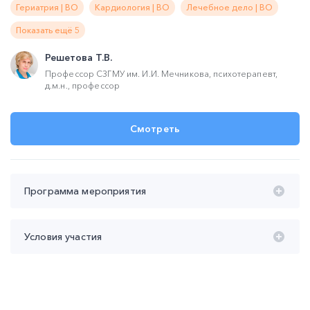
Гериатрия | ВО
Кардиология | ВО
Лечебное дело | ВО
Показать ещё 5
Решетова Т.В.
Профессор СЗГМУ им. И.И. Мечникова, психотерапевт,
д.м.н., профессор
Смотреть
Программа мероприятия
Время проведения с 20:00 до 22:00 (мск):
Условия участия
20:00 – 21:30
"Когнитивные расстройства у
Лекция НМО
современного пациента: клиника, дифдиагностика,
Участие
бесплатное
лечение".
Продолжительность участия
не менее 90 мин
Решетова Татьяна Владимировна
Контроль присутствия
не менее 2-х