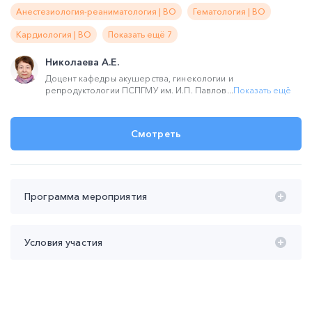
Анестезиология-реаниматология | ВО
Гематология | ВО
Кардиология | ВО
Показать ещё 7
Николаева А.Е.
Доцент кафедры акушерства, гинекологии и
репродуктологии ПСПГМУ им. И.П. Павлов...
Показать ещё
Смотреть
Программа мероприятия
Время проведения с 20:00 до 22:00 (мск):
Условия участия
20:00 – 21:30
"Алгоритм клинико-
Лекция НМО
лабораторного обследования и тактика ведения
Участие
бесплатное
беременных с клиническими проявлениями
Продолжительность участия
не менее 90 мин
тромбофилии ".
Контроль присутствия
не менее 2-х