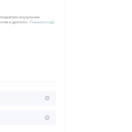
педевтики внутренних
гии и диетоло...
Показать ещё
ным билиарным
стройство в практике