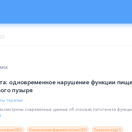
022
0 MSK
та: одновременное нарушение функции пище
ого пузыря
лы терапии
рассмотрены современные данные об основах патогенеза функц
ё
риатрия | ВО
Клиническая фармакология | ВО
Показать ещё 5