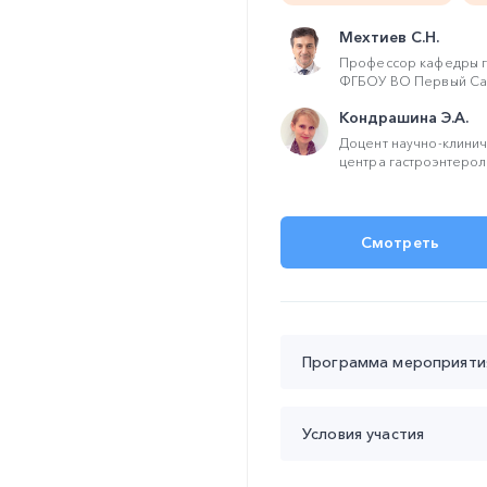
Мехтиев С.Н.
Профессор кафедры г
ФГБОУ ВО Первый Сан
Кондрашина Э.А.
Доцент научно-клини
центра гастроэнтероло
Смотреть
Программа мероприяти
Время проведения с 19:00
Условия участия
19:00 – 19:50
Клинически
расстройством и синдр