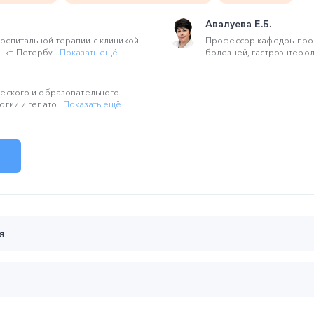
Авалуева Е.Б.
оспитальной терапии с клиникой
Профессор кафедры про
кт-Петербу...
Показать ещё
болезней, гастроэнтероло
ческого и образовательного
гии и гепато...
Показать ещё
я
 до 22:00 (мск):
й пример пациента с функциональной диспепсией, функциональ
омом раздраженного кишечника. Функциональное билиарное рас