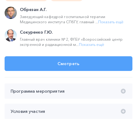
Обрезан А.Г.
Заведующий кафедрой госпитальной терапии
Медицинского института СПбГУ, главный ...
Показать ещё
Сокуренко Г.Ю.
Главный врач клиники № 2, ФГБУ «Всероссийский центр
экстренной и радиационной м...
Показать ещё
Смотреть
Программа мероприятия
Время проведения с 20:00 до 22:00 (мск):
Условия участия
20:00 – 21:30 Лекция НМО "Тромбозы глубоких вен и
тромбоэмболии легочной артерии: как лечить и
Участие
бесплатное
профилактировать".
Продолжительность участия
не менее 90 мин