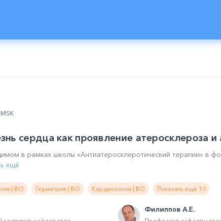
0 MSK
нь сердца как проявление атеросклероза и
димом в рамках школы «Антиатеросклеротический терапии» в фо
ть ещё
гия | ВО
Гериатрия | ВО
Кардиология | ВО
Показать ещё 10
Филиппов А.Е.
 госпитальной терапии
Профессор кафедры госп