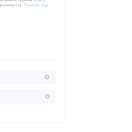
росклероза...
Показать ещё
их событий
еросклероза и