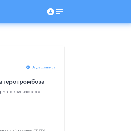
Видеозапись
 атеротромбоза
рмате клинического
итальной терапии СПбГУ,