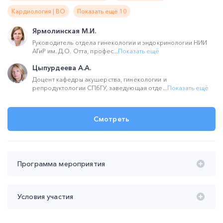
Кардиология | ВО
Показать ещё 10
Ярмолинская М.И.
Руководитель отдела гинекологии и эндокринологии НИИ
АГиР им. Д.О. Отта, профес...
Показать ещё
Цыпурдеева А.А.
Доцент кафедры акушерства, гинекологии и
репродуктологии СПбГУ, заведующая отде...
Показать ещё
Смотреть
Программа мероприятия
Время проведения с 16:00 до 18:00 (мск):
Условия участия
16:00 – 17:00 Менопаузальная гормональная терапия в
клинических портретах. Работаем по новому
Участие
бесплатное