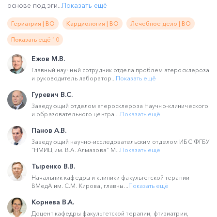
основе под эги...
Показать ещё
Гериатрия | ВО
Кардиология | ВО
Лечебное дело | ВО
Показать ещё 10
Ежов М.В.
Главный научный сотрудник отдела проблем атеросклероза
и руководитель лаборатор...
Показать ещё
Гуревич В.С.
Заведующий отделом атеросклероза Научно-клинического
и образовательного центра ...
Показать ещё
Панов А.В.
Заведующий научно-исследовательским отделом ИБС ФГБУ
“НМИЦ им. В.А. Алмазова” М...
Показать ещё
Тыренко В.В.
Начальник кафедры и клиники факультетской терапии
ВМедА им. С.М. Кирова, главны...
Показать ещё
Корнева В.А.
Доцент кафедры факультетской терапии, фтизиатрии,