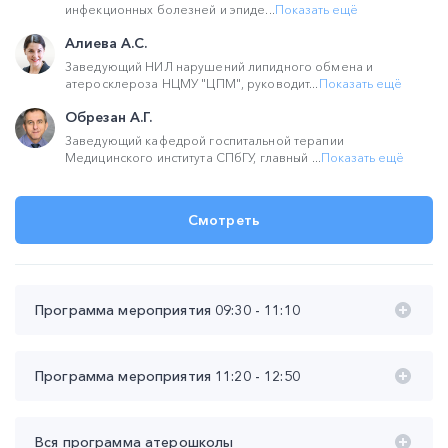
инфекционных болезней и эпиде...
Показать ещё
Алиева А.С.
Заведующий НИЛ нарушений липидного обмена и
атеросклероза НЦМУ "ЦПМ", руководит...
Показать ещё
Обрезан А.Г.
Заведующий кафедрой госпитальной терапии
Медицинского института СПбГУ, главный ...
Показать ещё
Смотреть
Программа мероприятия 09:30 - 11:10
СЕКЦИОННОЕ ЗАСЕДАНИЕ
Программа мероприятия 11:20 - 12:50
«
КОРРЕКЦИЯ ФАКТОРОВ РИСКА – ГЛОБАЛЬНАЯ
СТРАТЕГИЯ ПРЕВЕНТИВНОЙ КАРДИОЛОГИИ
»
Сопредседатели:
СИМПОЗИУМ КОМПАНИИ
Вся программа атерошколы
проф. Панов Алексей Владимирович