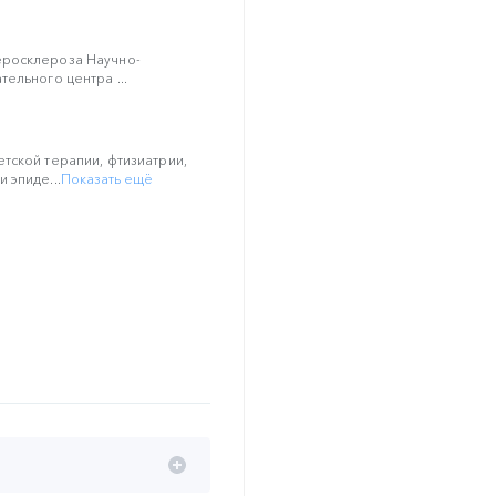
росклероза Научно-
ельного центра ...
тской терапии, фтизиатрии,
 эпиде...
Показать ещё