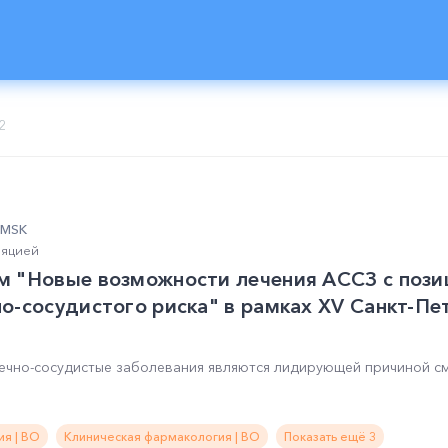
2
0 MSK
ляцией
м "Новые возможности лечения АССЗ с пози
о-сосудистого риска" в рамках XV Санкт-Пе
ечно-сосудистые заболевания являются лидирующей причиной с
я | ВО
Клиническая фармакология | ВО
Показать ещё 3