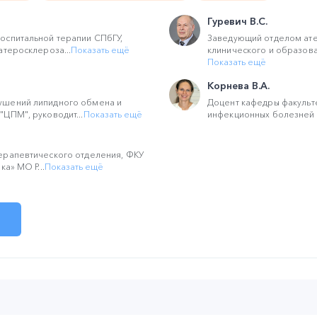
Гуревич В.С.
оспитальной терапии СПбГУ,
Заведующий отделом ате
атеросклероза...
Показать ещё
клинического и образоват
Показать ещё
Корнева В.А.
ушений липидного обмена и
Доцент кафедры факульте
ЦПМ", руководит...
Показать ещё
инфекционных болезней и
ерапевтического отделения, ФКУ
ка» МО Р...
Показать ещё