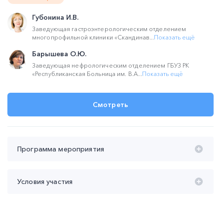
Губонина И.В.
Заведующая гастроэнтерологическим отделением
многопрофильной клиники «Скандинав...
Показать ещё
Барышева О.Ю.
Заведующая нефрологическим отделением ГБУЗ РК
«Республиканская Больница им. В.А...
Показать ещё
Смотреть
Программа мероприятия
Время проведения с 20:00 до 22:00 (мск):
Условия участия
20:00 – 21:30 Воспалительные заболевания кишечника
(ВЗК) и заболевания почек.
Участие
бесплатное
Губонина Ирина Владимировна, Барышева Ольга
Продолжительность участия
не менее 90 мин