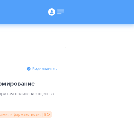
Видеозапись
рмирование
паратам полиненасыщенных
имия и фармакогнозия | ВО