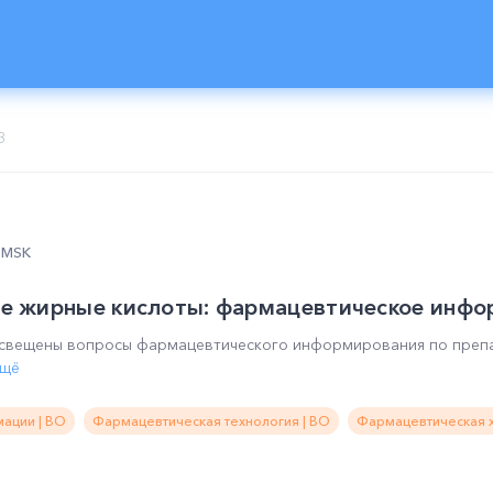
3
5 MSK
 жирные кислоты: фармацевтическое инфо
освещены вопросы фармацевтического информирования по пре
ещё
ации | ВО
Фармацевтическая технология | ВО
Фармацевтическая х