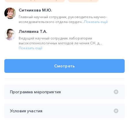
Ситникова М.Ю.
Главный научный сотрудник, руководитель научно-
исследовательского отдела сердеч...
Показать ещё
Лелявина Т.А.
Ведущий научный сотрудник лаборатории
высокотехнологичных методов лечения СН, д...
Показать ещё
Смотреть
Программа мероприятия
Время проведения с 20:00 до 22:00 (мск):
Условия участия
20:00 – 20:45 Основные компоненты реабилитации
больных ХСН. Стандарты физической реабилитации.
Участие
бесплатное