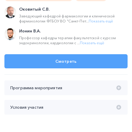
Оковитый С.В.
Заведующий кафедрой фармакологии и клинической
фармакологии ФГБОУ ВО "Санкт-Пет...
Показать ещё
Ионин В.А.
Профессор кафедры терапии факультетской с курсом
эндокринологии, кардиологии с ...
Показать ещё
Смотреть
Программа мероприятия
Время проведения с 20:00 до 22:15 (мск):
Условия участия
20:00 – 21:10 Пациент с сердечно-сосудистыми
заболеваниями: особенности фармацевтического
Участие
бесплатное
информирования.
Продолжительность участия
не менее 110 мин