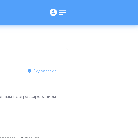
Видеозапись
лонным прогрессированием
фрологии и диализа