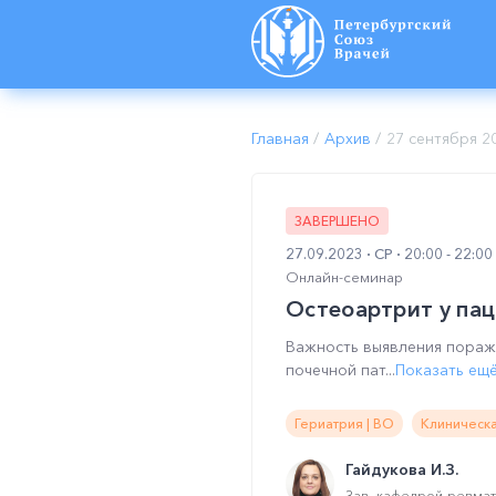
Главная
/
Архив
/
27 сентября 2
ЗАВЕРШЕНО
27.09.2023
СР
20:00 - 22:0
Онлайн-семинар
Остеоартрит у пац
Важность выявления пораж
почечной пат...
Показать ещ
Гериатрия | ВО
Клиническа
Гайдукова И.З.
Зав. кафедрой ревма