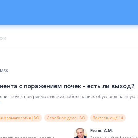
023
0 MSK
иента с поражением почек – есть ли выход?
ения почек при ревматических заболеваниях обусловлена неук
ё
я фармакология | ВО
Лечебное дело | ВО
Показать ещё 14
Есаян А.М.
тологии, профессор кафедры
Заведующий кафедрой не