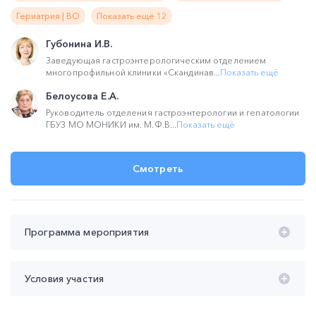
Гериатрия | ВО
Показать ещё 12
Губонина И.В.
Заведующая гастроэнтерологическим отделением
многопрофильной клиники «Скандинав...
Показать ещё
Белоусова Е.А.
Руководитель отделения гастроэнтерологии и гепатологии
ГБУЗ МО МОНИКИ им. М.Ф.В...
Показать ещё
Смотреть
Программа мероприятия
Время проведения с 20:00 до 22:00 (мск):
Условия участия
20:00 – 20:40 2023 - год обновления клинических
рекомендаций по язвенному колиту и болезни Крона.
Участие
бесплатное