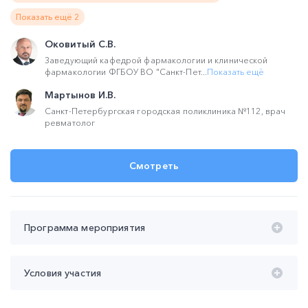
Показать ещё 2
Оковитый С.В.
Заведующий кафедрой фармакологии и клинической
фармакологии ФГБОУ ВО "Санкт-Пет...
Показать ещё
Мартынов И.В.
Санкт-Петербургская городская поликлиника №112, врач
ревматолог
Смотреть
Программа мероприятия
Время проведения с 20:00 до 22:00 (мск):
Условия участия
20:00 – 21:10 Фармацевтическое консультирование
при жалобах на суставно-мышечную боль.