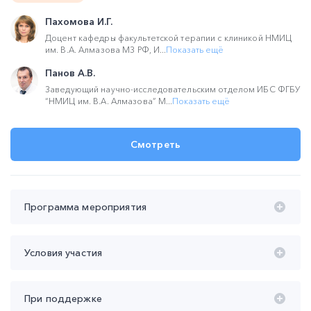
Пахомова И.Г.
Доцент кафедры факультетской терапии с клиникой НМИЦ
им. В.А. Алмазова МЗ РФ, И...
Показать ещё
Панов А.В.
Заведующий научно-исследовательским отделом ИБС ФГБУ
“НМИЦ им. В.А. Алмазова” М...
Показать ещё
Смотреть
Программа мероприятия
Время проведения с 20:00 до 22:00 (мск):
Условия участия
20:00 – 20:45 Антитромботическая терапия при ИБС:
эскалация, деэскалация, дефолт.
Участие
бесплатное
При поддержке
Панов Алексей Владимирович
Продолжительность участия
не менее 45 мин