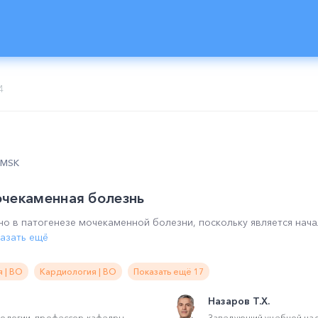
4
0 MSK
очекаменная болезнь
но в патогенезе мочекаменной болезни, поскольку является нач
азать ещё
 | ВО
Кардиология | ВО
Показать ещё 17
Назаров Т.Х.
тологии, профессор кафедры
Заведующий учебной ча