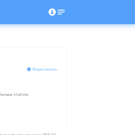
Видеозапись
альным этапом
стью кафедры урологии ФГБОУ