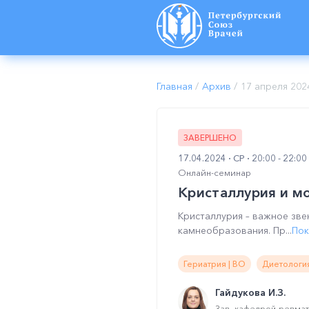
Главная
/
Архив
/
17 апреля 202
ЗАВЕРШЕНО
17.04.2024
СР
20:00 - 22:0
Онлайн-семинар
Кристаллурия и м
Кристаллурия – важное зве
камнеобразования. Пр...
Пок
Гериатрия | ВО
Диетология
Гайдукова И.З.
Зав. кафедрой ревма