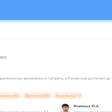
0 MSK
траненностью хронического гастрита, в России она достигает до
риатрия | ВО
Диетология | ВО
Показать ещё 10
Фоминых Ю.А.
факультетской терапии им. В.А.
Заведующий кафедрой п