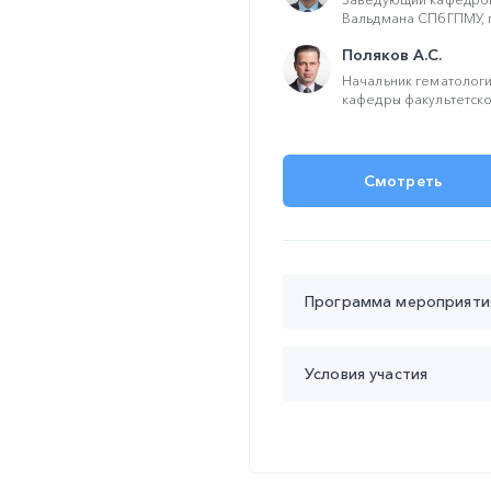
Вальдмана СПбГПМУ, 
Поляков А.С.
Начальник гематологи
кафедры факультетской
Смотреть
Программа мероприяти
Время проведения с 19:00
Условия участия
19:00 – 20:00 Ведение п
Успенский Юрий Павл
Участие
бесплатное
Продолжительность у
20:00 – 20:25 Таргетная
Контроль присутстви