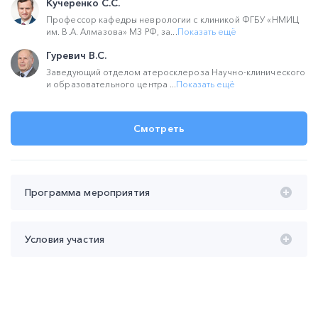
Кучеренко С.С.
Профессор кафедры неврологии с клиникой ФГБУ «НМИЦ
им. В.А. Алмазова» МЗ РФ, за...
Показать ещё
Гуревич В.С.
Заведующий отделом атеросклероза Научно-клинического
и образовательного центра ...
Показать ещё
Смотреть
Программа мероприятия
Время проведения с 20:00 до 22:00 (мск):
Условия участия
20:00 – 21:00 Базовая терапия в лечении ишемического
инсульта.
Участие
бесплатное
Кучеренко Станислав Сергеевич
Продолжительность участия
не менее 45 мин
Контроль присутствия
не менее 1-го из 2-х