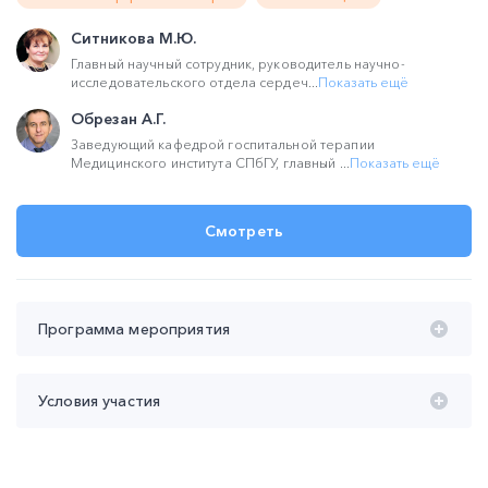
Ситникова М.Ю.
Главный научный сотрудник, руководитель научно-
исследовательского отдела сердеч...
Показать ещё
Обрезан А.Г.
Заведующий кафедрой госпитальной терапии
Медицинского института СПбГУ, главный ...
Показать ещё
Смотреть
Программа мероприятия
Время проведения с 20:00 до 22:15 (мск):
Условия участия
20:00 – 21:00 Фенотип-ориентированный подход в
ведении пациентов с ХСН.
Участие
бесплатное
Ситникова Мария Юрьевна
Продолжительность участия
не менее 45 мин