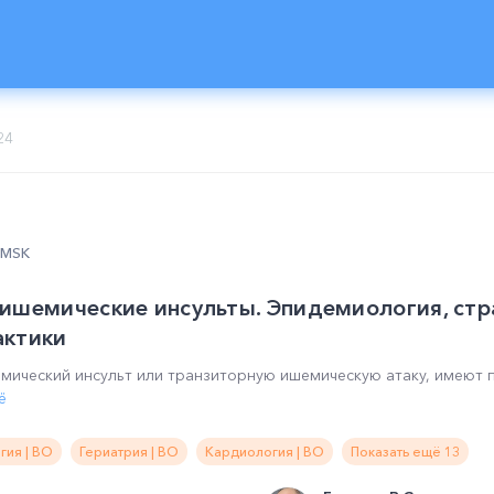
24
0 MSK
ишемические инсульты. Эпидемиология, стр
актики
мический инсульт или транзиторную ишемическую атаку, имеют 
ё
гия | ВО
Гериатрия | ВО
Кардиология | ВО
Показать ещё 13