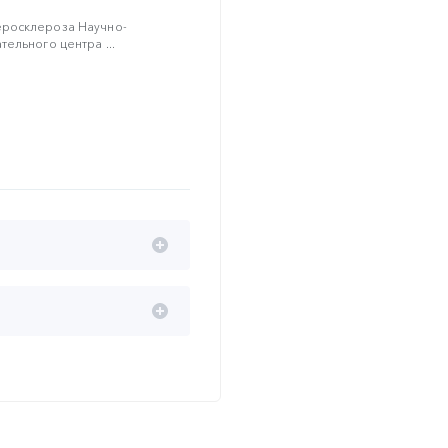
росклероза Научно-
ельного центра ...
ска, стратегии
(проводится при