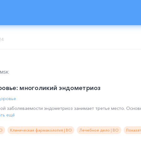
24
0 MSK
ровье: многоликий эндометриоз
доровье
ской заболеваемости эндометриоз занимает третье место. Осно
ать ещё
ВО
Клиническая фармакология | ВО
Лечебное дело | ВО
Показат