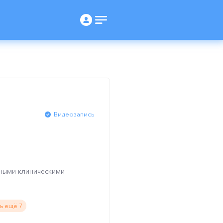
Видеозапись
вными клиническими
ь ещё 7