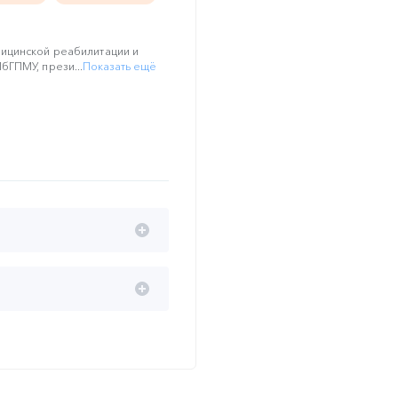
ицинской реабилитации и
ГПМУ, прези...
Показать ещё
ад при поддержке АО