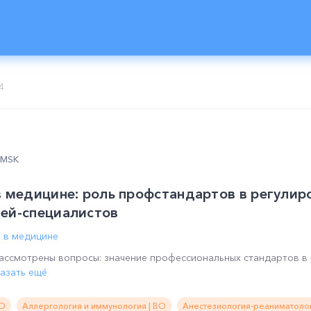
4
0 MSK
в медицине: роль профстандартов в регулир
чей-специалистов
а в медицине
рассмотрены вопросы: значение профессиональных стандартов в
азать ещё
ВО
Аллергология и иммунология | ВО
Анестезиология-реаниматолог