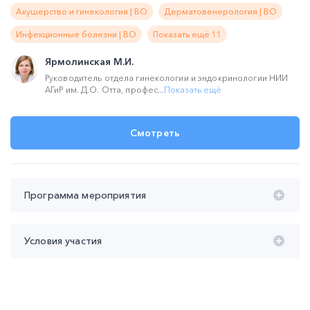
Акушерство и гинекология | ВО
Дерматовенерология | ВО
Инфекционные болезни | ВО
Показать ещё 11
Ярмолинская М.И.
Руководитель отдела гинекологии и эндокринологии НИИ
АГиР им. Д.О. Отта, профес...
Показать ещё
Смотреть
Программа мероприятия
Время проведения с 20:00 до 22:00 (мск):
Условия участия
20:00 – 21:00 Гиперпролиферативные заболевания
органов женской репродуктивной системы: новое в
Участие
бесплатное
клинических рекомендациях.
Продолжительность участия
не менее 45 мин
Ярмолинская Мария Игоревна
Контроль присутствия
не менее 1-го из 2-х