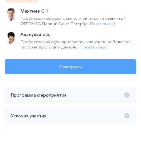
Мехтиев С.Н.
Профессор кафедры госпитальной терапии с клиникой
ФГБОУ ВО Первый Санкт-Петербу...
Показать ещё
Авалуева Е.Б.
Профессор кафедры пропедевтики внутренних болезней,
гастроэнтерологии и диетоло...
Показать ещё
Смотреть
Программа мероприятия
Время проведения с 20:00 до 22:00 (мск):
Условия участия
20:00 – 20:45 Клинический пример пациента с
билиарным сладжем и СРК.
Участие
бесплатное
Мехтиев Сабир Насрединович
Продолжительность участия
не менее 45 мин