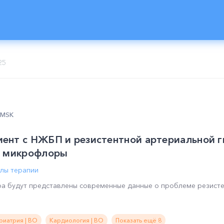
25
0 MSK
ент с НЖБП и резистентной артериальной г
й микрофлоры
лы терапии
ра будут представлены современные данные о проблеме резист
риатрия | ВО
Кардиология | ВО
Показать ещё 8