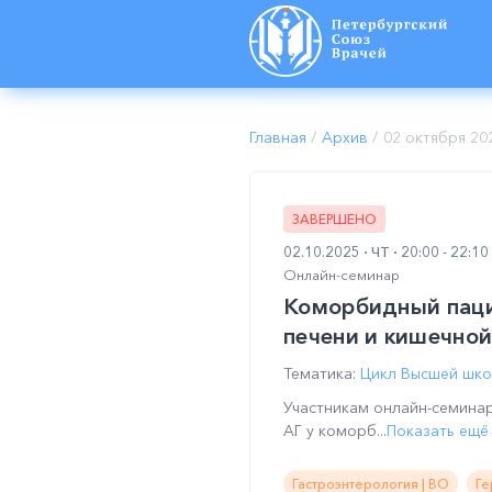
Главная
/
Архив
/
02 октября 20
ЗАВЕРШЕНО
02.10.2025
ЧТ
20:00 - 22:1
Онлайн-семинар
Коморбидный паци
печени и кишечно
Тематика:
Цикл Высшей шко
Участникам онлайн-cемина
АГ у коморб...
Показать ещё
Гастроэнтерология | ВО
Ге