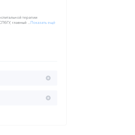
спитальной терапии
ПбГУ, главный ...
Показать ещё
нзией.
 артериальной