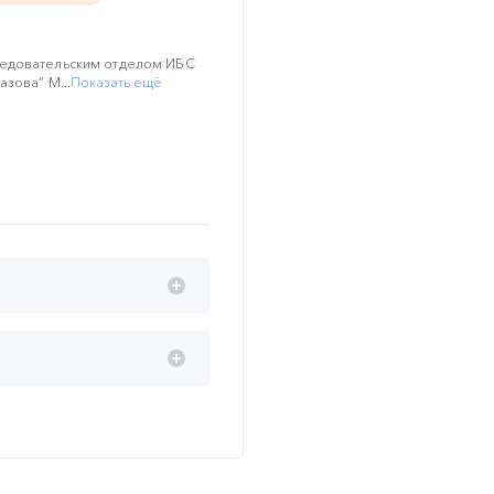
ледовательским отделом ИБС
зова” М...
Показать ещё
з от неприятностей
доклад при поддержке АО