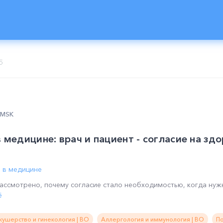
5
0 MSK
 медицине: врач и пациент - согласие на здо
а в медицине
ассмотрено, почему согласие стало необходимостью, когда нуж
ё
кушерство и гинекология | ВО
Аллергология и иммунология | ВО
По