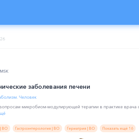
026
5 MSK
нические заболевания печени
болизм. Человек
вопросам микробиом-модулирующей терапии в практике врача с
ещё
| ВО
Гастроэнтерология | ВО
Гериатрия | ВО
Показать ещё 16