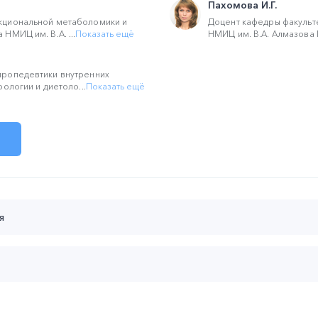
Пахомова И.Г.
кциональной метаболомики и
Доцент кафедры факульте
НМИЦ им. В.А. ...
Показать ещё
НМИЦ им. В.А. Алмазова М
ропедевтики внутренних
ологии и диетоло...
Показать ещё
я
 до 22:15 (мск):
м и гепатобилиарная система
ревич
частия
не менее 130 мин