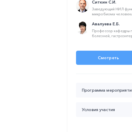
Ситкин С.И.
Заведующий НИЛ фун
микробиома человека 
Авалуева Е.Б.
Профессор кафедры п
болезней, гастроэнтер
Смотреть
Программа мероприяти
Время проведения с 20:00
Условия участия
20:00 – 20:25 Микробио
Ситкин Станислав Иго
Участие
бесплатное
Продолжительность у