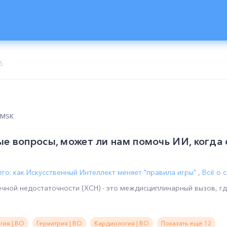
6
0 MSK
е вопросы, может ли нам помочь ИИ, когда 
го: как Искусственный Интеллект меняет "правила игры"
,
Всё о 
чной недостаточности (ХСН) - это междисциплинарный вызов, гд
гия | ВО
Гериатрия | ВО
Кардиология | ВО
Показать ещё 12