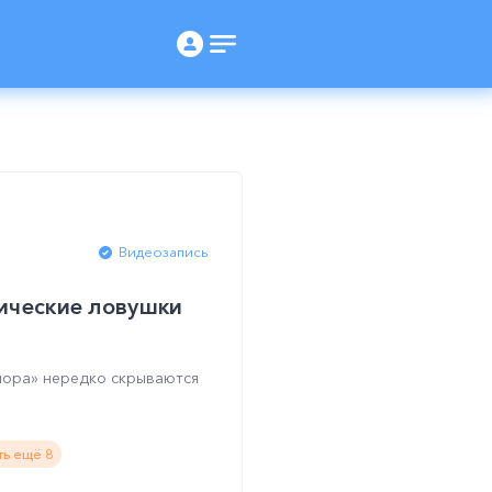
Видеозапись
ические ловушки
апора» нередко скрываются
ть ещё 8