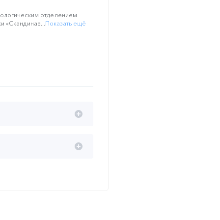
рологическим отделением
 «Скандинав...
Показать ещё
шки
ельных (научный доклад