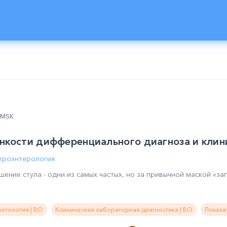
0 MSK
нкости дифференциального диагноза и клин
строэнтерология
ение стула - одни из самых частых, но за привычной маской «з
етология | ВО
Клиническая лабораторная диагностика | ВО
Показа