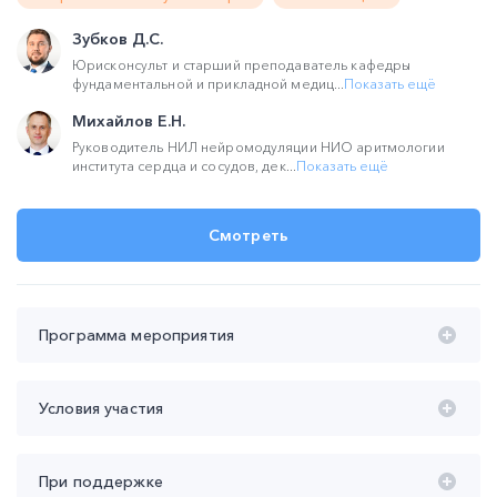
Зубков Д.С.
Юрисконсульт и старший преподаватель кафедры
фундаментальной и прикладной медиц...
Показать ещё
Михайлов Е.Н.
Руководитель НИЛ нейромодуляции НИО аритмологии
института сердца и сосудов, дек...
Показать ещё
Смотреть
Программа мероприятия
Время проведения с 20:00 до 22:00 (мск):
Условия участия
20:00 – 21:00 Право и практика в медицине: цена вреда
здоровью на весах правосудия
Участие
бесплатное
При поддержке
Зубков Дмитрий Сергеевич
Продолжительность участия
не менее 45 мин