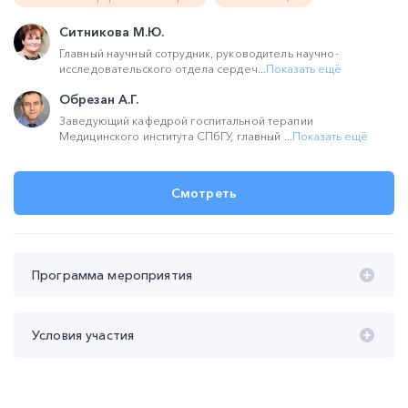
Ситникова М.Ю.
Главный научный сотрудник, руководитель научно-
исследовательского отдела сердеч...
Показать ещё
Обрезан А.Г.
Заведующий кафедрой госпитальной терапии
Медицинского института СПбГУ, главный ...
Показать ещё
Смотреть
Программа мероприятия
Время проведения с 20:00 до 22:15 (мск):
Условия участия
20:00 – 20:40 Хроническая сердечная недостаточность
и дислипидемия: зоны терапевтического консенсуса и
Участие
бесплатное
скрытые риски
Продолжительность участия
не менее 45 мин