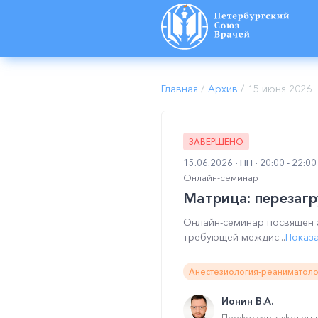
Главная
/
Архив
/
15 июня 2026
ЗАВЕРШЕНО
15.06.2026
ПН
20:00 - 22:0
Онлайн-семинар
Матрица: перезаг
Онлайн-семинар посвящен 
требующей междис...
Показ
Анестезиология-реаниматоло
Ионин В.А.
Профессор кафедры т