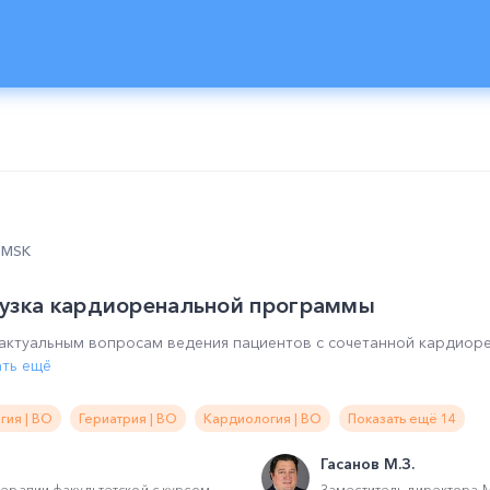
0 MSK
рузка кардиоренальной программы
актуальным вопросам ведения пациентов с сочетанной кардиоре
ать ещё
гия | ВО
Гериатрия | ВО
Кардиология | ВО
Показать ещё 14
Гасанов М.З.
ерапии факультетской с курсом
Заместитель директора 