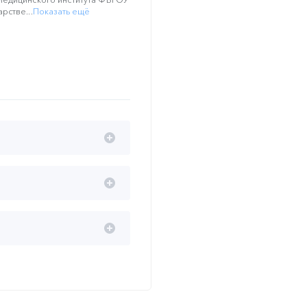
рстве...
Показать ещё
доклад при поддержке АО
 эффекты терапии