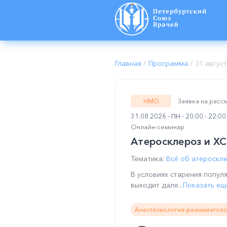
Главная
/
Программа
/
31 авгус
Заявка на рас
НМО
31.08.2026
ПН
20:00 - 22:0
Онлайн-семинар
Атеросклероз и Х
Тематика:
Всё об атероскл
В условиях старения попул
выходит дале...
Показать ещ
Анестезиология-реаниматоло