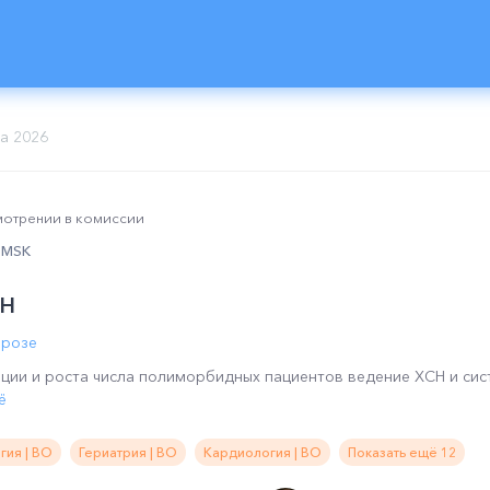
та 2026
смотрении в комиссии
0 MSK
СН
ерозе
яции и роста числа полиморбидных пациентов ведение ХСН и си
ё
гия | ВО
Гериатрия | ВО
Кардиология | ВО
Показать ещё 12