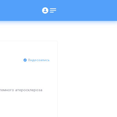
Видеозапись
стемного атеросклероза