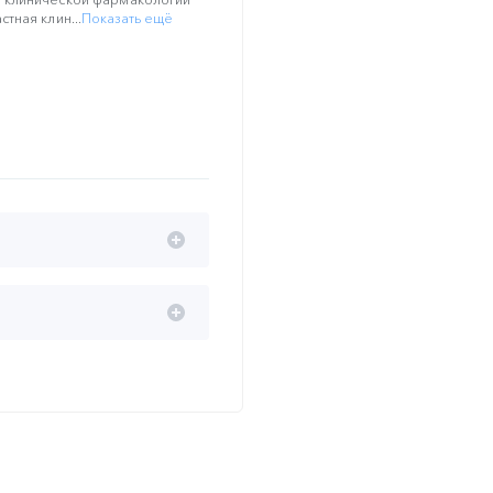
тная клин...
Показать ещё
ия
ный доклад при