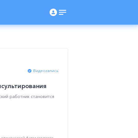
Видеозапись
нсультирования
ский работник становится
 клинической фармакологии