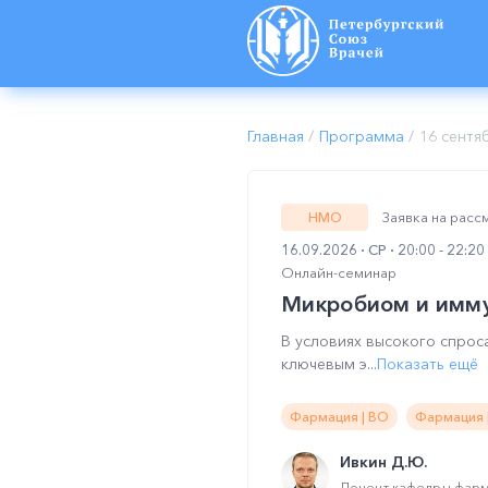
Главная
/
Программа
/
16 сентя
Заявка на рас
НМО
16.09.2026
СР
20:00 - 22:2
Онлайн-семинар
Микробиом и имму
В условиях высокого спрос
ключевым э...
Показать ещё
Фармация | ВО
Фармация 
Ивкин Д.Ю.
Доцент кафедры фарм