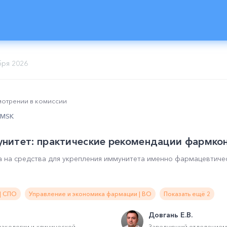
бря 2026
смотрении в комиссии
0 MSK
нитет: практические рекомендации фармко
а на средства для укрепления иммунитета именно фармацевтиче
| СПО
Управление и экономика фармации | ВО
Показать ещё 2
Довгань Е.В.
акологии и клинической
Заведующий отделением