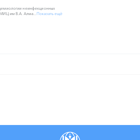
демиологии неинфекционных
ИЦ им В.А. Алма...
Показать ещё