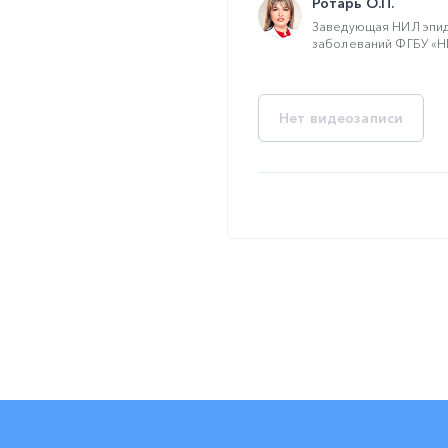
Ротарь О.П.
Заведующая НИЛ эпи
заболеваний ФГБУ «НМ
Нет видеозаписи