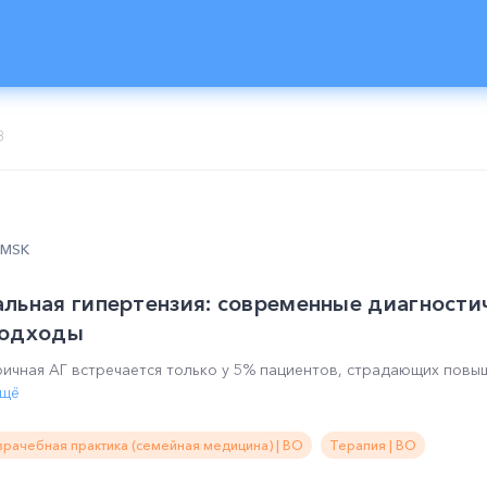
8
0 MSK
льная гипертензия: современные диагности
подходы
ричная АГ встречается только у 5% пациентов, страдающих пов
ещё
рачебная практика (семейная медицина) | ВО
Терапия | ВО